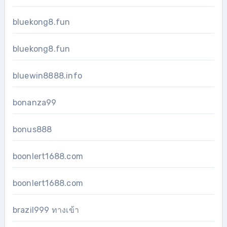
bluekong8.fun
bluekong8.fun
bluewin8888.info
bonanza99
bonus888
boonlert1688.com
boonlert1688.com
brazil999 ทางเข้า