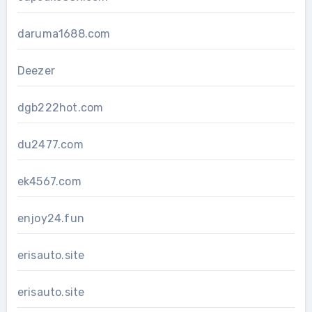
daruma1688.com
Deezer
dgb222hot.com
du2477.com
ek4567.com
enjoy24.fun
erisauto.site
erisauto.site