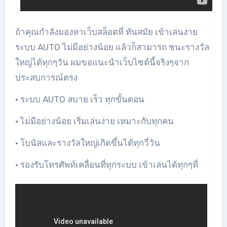
ถ้าคุณกำลังมองหาเว็บสล็อตที่ ทันสมัย เข้าเล่นง่าย
ระบบ AUTO ไม่มีอย่างน้อย แล้วก็สามารถ ชนะรางวัล
ใหญ่ได้ทุกๆวัน ผมขอแนะนำเว็บไซต์นี้จริงๆจาก
ประสบการณ์ตรง
• ระบบ AUTO สบาย เร็ว ทุกขั้นตอน
• ไม่มีอย่างน้อย เริ่มเล่นง่าย เหมาะกับทุกคน
• โบนัสและรางวัลใหญ่เกิดขึ้นได้ทุกวี่วัน
• รองรับโทรศัพท์เคลื่อนที่ทุกระบบ เข้าเล่นได้ทุกๆที่