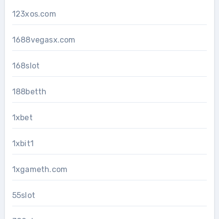
123xos.com
1688vegasx.com
168slot
188betth
1xbet
1xbit1
1xgameth.com
55slot