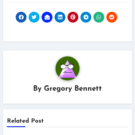
By
Gregory Bennett
Related Post