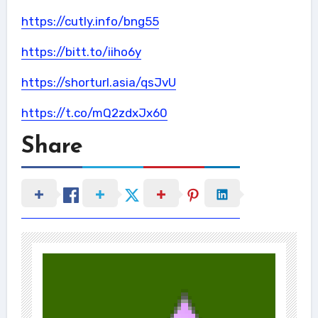
https://cutly.info/bng55
https://bitt.to/iiho6y
https://shorturl.asia/qsJvU
https://t.co/mQ2zdxJx60
Share