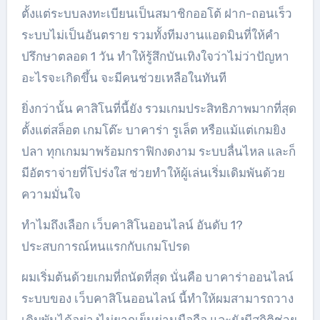
ตั้งแต่ระบบลงทะเบียนเป็นสมาชิกออโต้ ฝาก-ถอนเร็ว
ระบบไม่เป็นอันตราย รวมทั้งทีมงานแอดมินที่ให้คำ
ปรึกษาตลอด 1 วัน ทำให้รู้สึกบันเทิงใจว่าไม่ว่าปัญหา
อะไรจะเกิดขึ้น จะมีคนช่วยเหลือในทันที
ยิ่งกว่านั้น คาสิโนที่นี้ยัง รวมเกมประสิทธิภาพมากที่สุด
ตั้งแต่สล็อต เกมโต๊ะ บาคาร่า รูเล็ต หรือแม้แต่เกมยิง
ปลา ทุกเกมมาพร้อมกราฟิกงดงาม ระบบลื่นไหล และก็
มีอัตราจ่ายที่โปร่งใส ช่วยทำให้ผู้เล่นเริ่มเดิมพันด้วย
ความมั่นใจ
ทำไมถึงเลือก เว็บคาสิโนออนไลน์ อันดับ 1?
ประสบการณ์หนแรกกับเกมโปรด
ผมเริ่มต้นด้วยเกมที่ถนัดที่สุด นั่นคือ บาคาร่าออนไลน์
ระบบของ เว็บคาสิโนออนไลน์ นี้ทำให้ผมสามารถวาง
เดิมพันได้อย่างไม่ยากเย็นผ่านมือถือ และยังมีสถิติช่วย