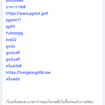
pussy888
บาคาร่า168
https://www.pgslot.golf
pgslot77
pg99
fullslotpg
live22
ดูหนัง
ดูหนังฟรี
ดูหนังฟรี
สล็อต168
https://hongkong456.me
สล็อต66
เว็บสล็อตและบาคาร่าของโครตดีเว็บนี้เล่นแล้วรวยจัดๆ