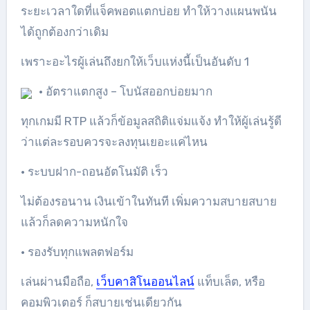
ระยะเวลาใดที่แจ็คพอตแตกบ่อย ทำให้วางแผนพนัน
ได้ถูกต้องกว่าเดิม
เพราะอะไรผู้เล่นถึงยกให้เว็บแห่งนี้เป็นอันดับ 1
• อัตราแตกสูง – โบนัสออกบ่อยมาก
ทุกเกมมี RTP แล้วก็ข้อมูลสถิติแจ่มแจ้ง ทำให้ผู้เล่นรู้ดี
ว่าแต่ละรอบควรจะลงทุนเยอะแค่ไหน
• ระบบฝาก-ถอนอัตโนมัติ เร็ว
ไม่ต้องรอนาน เงินเข้าในทันที เพิ่มความสบายสบาย
แล้วก็ลดความหนักใจ
• รองรับทุกแพลตฟอร์ม
เล่นผ่านมือถือ,
เว็บคาสิโนออนไลน์
แท็บเล็ต, หรือ
คอมพิวเตอร์ ก็สบายเช่นเดียวกัน