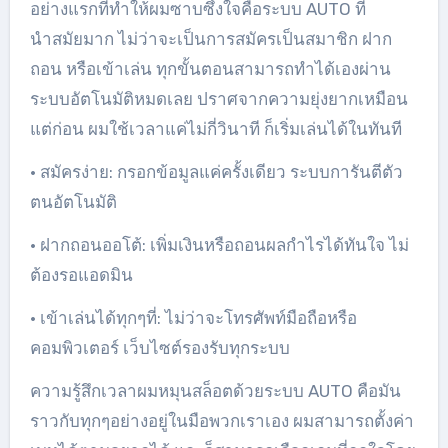
อย่างแรกที่ทำให้ผมซาบซึ้งใจคือระบบ AUTO ที่
นำสมัยมาก ไม่ว่าจะเป็นการสมัครเป็นสมาชิก ฝาก
ถอน หรือเข้าเล่น ทุกขั้นตอนสามารถทำได้เองผ่าน
ระบบอัตโนมัติหมดเลย ปราศจากความยุ่งยากเหมือน
แต่ก่อน ผมใช้เวลาแค่ไม่กี่วินาที ก็เริ่มเล่นได้ในทันที
• สมัครง่าย: กรอกข้อมูลแค่ครั้งเดียว ระบบการันตีตัว
ตนอัตโนมัติ
• ฝากถอนออโต้: เพิ่มเงินหรือถอนผลกำไรได้ทันใจ ไม่
ต้องรอแอดมิน
• เข้าเล่นได้ทุกๆที่: ไม่ว่าจะโทรศัพท์มือถือหรือ
คอมพิวเตอร์ เว็บไซต์รองรับทุกระบบ
ความรู้สึกเวลาผมหมุนสล็อตด้วยระบบ AUTO คือมัน
ราวกับทุกๆอย่างอยู่ในมือพวกเราเอง ผมสามารถตั้งค่า