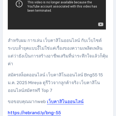
สำหรับผม การเล่น เว็บคาสิโนออนไลน์ กับเว็บไซต์
ระบบล้ำยุคแบบงี้ไม่ใช่แค่เรื่องของความเพลิดเพลิน
แต่ว่ายังเป็นการสร้างอาชีพเสริมที่น่าระทึกใจแล้วก็คุ้ม
ค่า
สมัครสล็อตออนไลน์ เว็บคาสิโนออนไลน์ Bng55 15
ม.ค. 2025 Mireya ดูรีวิวจากลูกค้าจริง เว็บคาสิโน
ออนไลน์สมัครฟรี Top 7
ขอขอบคุณมากweb
เว็บคาสิโนออนไลน์
https://rebrand.ly/bng-55