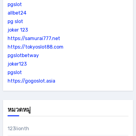
pgslot
allbet24
pg slot
joker 123
https://samurai777.net
https://tokyoslot88.com
pgslotbetway
joker123
pgslot
https://gogoslot.asia
หมวดหมู่
123lionth