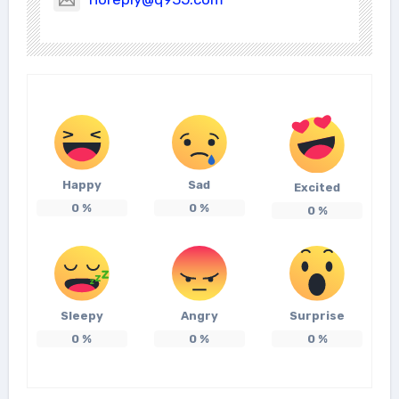
Happy
Sad
Excited
0
%
0
%
0
%
Sleepy
Angry
Surprise
0
%
0
%
0
%