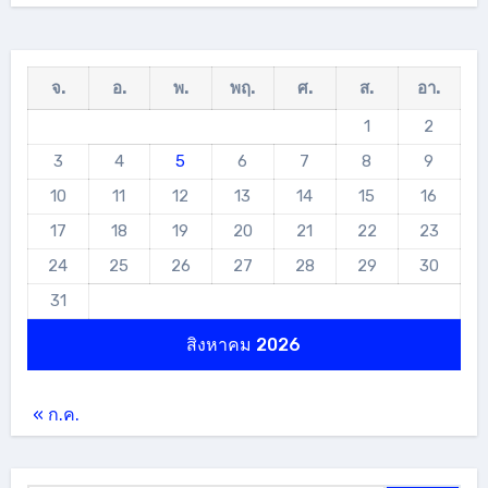
จ.
อ.
พ.
พฤ.
ศ.
ส.
อา.
1
2
3
4
5
6
7
8
9
10
11
12
13
14
15
16
17
18
19
20
21
22
23
24
25
26
27
28
29
30
31
สิงหาคม 2026
« ก.ค.