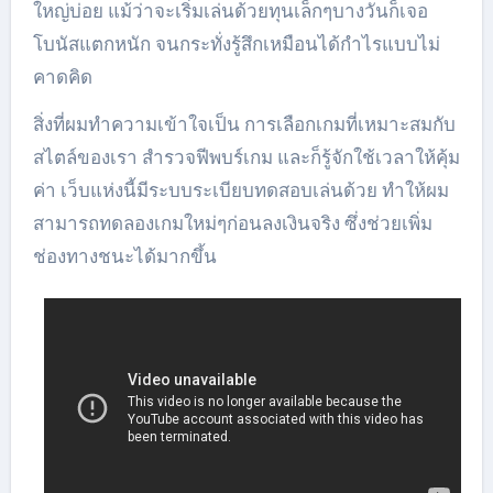
ใหญ่บ่อย แม้ว่าจะเริ่มเล่นด้วยทุนเล็กๆบางวันก็เจอ
โบนัสแตกหนัก จนกระทั่งรู้สึกเหมือนได้กำไรแบบไม่
คาดคิด
สิ่งที่ผมทำความเข้าใจเป็น การเลือกเกมที่เหมาะสมกับ
สไตล์ของเรา สำรวจฟีพบร์เกม และก็รู้จักใช้เวลาให้คุ้ม
ค่า เว็บแห่งนี้มีระบบระเบียบทดสอบเล่นด้วย ทำให้ผม
สามารถทดลองเกมใหม่ๆก่อนลงเงินจริง ซึ่งช่วยเพิ่ม
ช่องทางชนะได้มากขึ้น