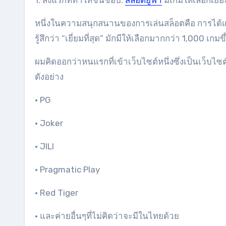
หนึ่งในความสนุกสนานของการเล่นสล็อตคือ การได้แปลง
รู้สึกว่า “เยี่ยมที่สุด” มักมีให้เลือกมากกว่า 1,000 เกมข
ผมคิดออกว่าหนแรกที่เข้าเว็บไซต์หนึ่งซึ่งเป็นเว็บ
ดังอย่าง
• PG
• Joker
• JILI
• Pragmatic Play
• Red Tiger
• และค่ายอื่นๆที่ไม่คิดว่าจะมีในไทยด้วย