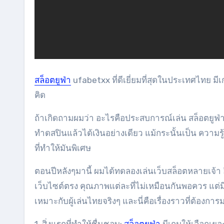
สล็อตยูฟ่า
ufabetxx ที่ดีเยี่ยมที่สุดในประเทศไทย มีเก
คิด
ถ้าเกิดถามผมว่า อะไรคือประสบการณ์เล่น สล็อตยูฟ่า 
ทำดสปินแล้วได้เงินอย่างเดียว แม้กระนั้นเป็น ความรู้ส
ที่ทำให้มันพิเศษ
ตอนปีหลังๆมานี้ ผมได้ทดลองเล่นเว็บสล็อตหลายเจ้า อี
เว็บไซต์ตรง คุณภาพแต่ละที่ไม่เหมือนกันพอควร แต่มีอยู่
เหมาะกับผู้เล่นไทยจริงๆ และนี่คือเรื่องราวที่ต้องการม
1. สิ่งแรกที่ทำให้ชื่นชอบ:
สล็อตยูฟ่า
มีเกมให้เลือกเยอะท