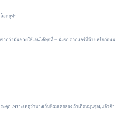
สล็อตยูฟ่า
องจากว่ามันช่วยให้เล่นได้ทุกที่ — นั่งรถ ตากแอร์ที่ห้าง หรือก่อน
ระตุก เพราะเหตุว่าบางเว็บที่ผมเคยลอง ถ้าเกิดหมุนๆอยู่แล้วค้าง