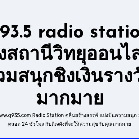
93.5 radio stati
ังสถานีวิทยุออนไล
่วมสนุกชิงเงินรางว
มากมาย
ww.q935.com Radio Station คลื่นสร้างสรรค์ แบ่งปันความสนุ
ตลอด 24 ชั่วโมง กับดีเจดังที่จะให้ความสุขกับคุณมากมาย