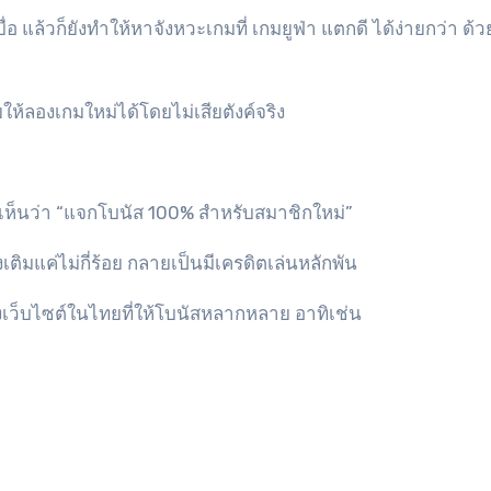
 แล้วก็ยังทำให้หาจังหวะเกมที่ เกมยูฟ่า แตกดี ได้ง่ายกว่า ด้ว
วยให้ลองเกมใหม่ได้โดยไม่เสียตังค์จริง
วามเห็นว่า “แจกโบนัส 100% สำหรับสมาชิกใหม่”
ติมแค่ไม่กี่ร้อย กลายเป็นมีเครดิตเล่นหลักพัน
ิ่งเว็บไซต์ในไทยที่ให้โบนัสหลากหลาย อาทิเช่น