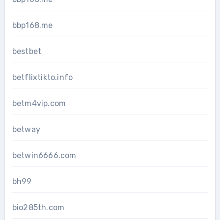
bbp168.me
bestbet
betflixtikto.info
betm4vip.com
betway
betwin6666.com
bh99
bio285th.com