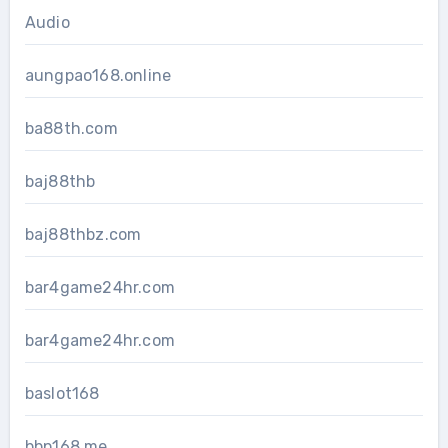
Audio
aungpao168.online
ba88th.com
baj88thb
baj88thbz.com
bar4game24hr.com
bar4game24hr.com
baslot168
bbp168.me