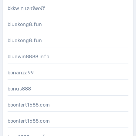
bkkwin เครดิตฟรี
bluekong8.fun
bluekong8.fun
bluewin8888.info
bonanza99
bonus888
boonlert1688.com
boonlert1688.com