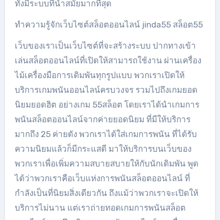
ทั้งมีระบบที่นำสมัยมากที่สุด
ทำความรู้จักเว็บไซต์สล็อตออนไลน์ jinda55 สล็อต55
เว็บของเราเป็นเว็บไซต์ที่จะสร้างระบบ ปากทางเข้า
เล่นสล็อตออนไลน์ที่เปิดให้สามารถใช้งาน ผ่านเครื่อง
ไม้เครื่องมือการเดิมพันทุกรูปแบบ พวกเราเปิดให้
บริการเกมพนันออนไลน์ครบวงจร รวมไปถึงเกมยอด
นิยมยอดฮิต อย่างเกม 55สล็อต โดยเราได้นำเกมการ
พนันสล็อตออนไลน์จากค่ายยอดนิยม ที่มีให้บริการ
มากถึง 25 ค่ายดัง พวกเราได้ใส่เกมการพนัน ที่ได้รับ
ความนิยมแล้วก็มีกระแสดี มาให้บริการบนเว็บของ
พวกเราเพื่อเพิ่มความสบายสบายให้กับนักเดิมพัน พูด
ได้ว่าพวกเราคือเว็บแห่งการพนันสล็อตออนไลน์ ที่
กำลังเป็นที่นิยมสิ่งเดียวกัน ถึงแม้ว่าพวกเราจะเปิดให้
บริการไม่นาน แต่เราถ่ายทอดเกมการพนันสล็อต