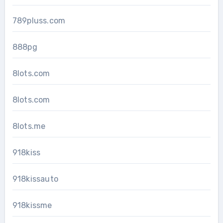
789pluss.com
888pg
8lots.com
8lots.com
8lots.me
918kiss
918kissauto
918kissme