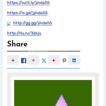
https://cutt.ly/jinda55
https://is.gd/jjinda55
http://gg.gg/jinda55
http://rlu.ru/3dxju
Share