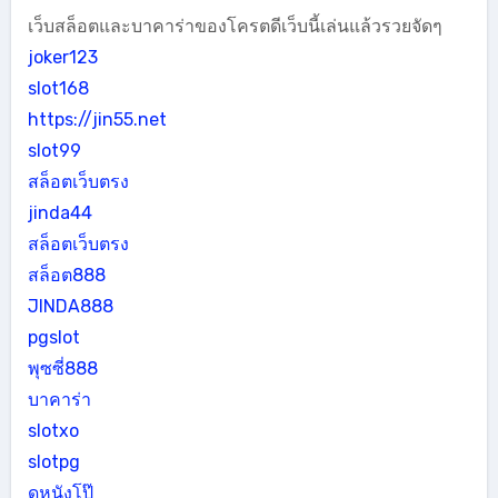
เว็บสล็อตและบาคาร่าของโครตดีเว็บนี้เล่นแล้วรวยจัดๆ
joker123
slot168
https://jin55.net
slot99
สล็อตเว็บตรง
jinda44
สล็อตเว็บตรง
สล็อต888
JINDA888
pgslot
พุซซี่888
บาคาร่า
slotxo
slotpg
ดูหนังโป๊