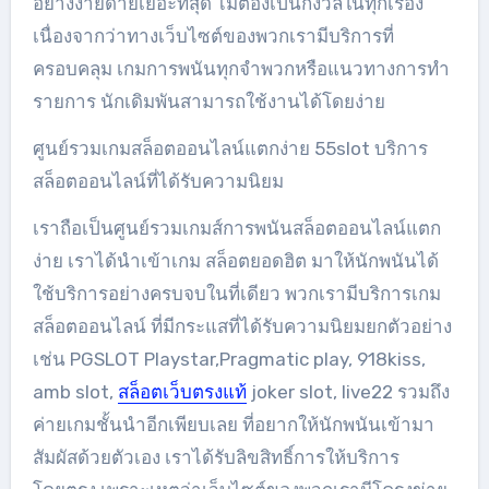
อย่างง่ายดายเยอะที่สุด ไม่ต้องเป็นกังวลในทุกเรื่อง
เนื่องจากว่าทางเว็บไซต์ของพวกเรามีบริการที่
ครอบคลุม เกมการพนันทุกจำพวกหรือแนวทางการทำ
รายการ นักเดิมพันสามารถใช้งานได้โดยง่าย
ศูนย์รวมเกมสล็อตออนไลน์แตกง่าย 55slot บริการ
สล็อตออนไลน์ที่ได้รับความนิยม
เราถือเป็นศูนย์รวมเกมส์การพนันสล็อตออนไลน์แตก
ง่าย เราได้นำเข้าเกม สล็อตยอดฮิต มาให้นักพนันได้
ใช้บริการอย่างครบจบในที่เดียว พวกเรามีบริการเกม
สล็อตออนไลน์ ที่มีกระแสที่ได้รับความนิยมยกตัวอย่าง
เช่น PGSLOT Playstar,Pragmatic play, 918kiss,
amb slot,
สล็อตเว็บตรงแท้
joker slot, live22 รวมถึง
ค่ายเกมชั้นนำอีกเพียบเลย ที่อยากให้นักพนันเข้ามา
สัมผัสด้วยตัวเอง เราได้รับลิขสิทธิ์การให้บริการ