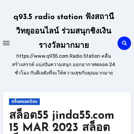
Skip
to
q93.5 radio station ฟังสถานี
content
วิทยุออนไลน์ ร่วมสนุกชิงเงิน
รางวัลมากมาย
https://www.q935.com Radio Station คลื่น
สร้างสรรค์ แบ่งปันความสนุก ออกอากาศตลอด 24
ชั่วโมง กับดีเจดังที่จะให้ความสุขกับคุณมากมาย
สล็อตยอดนิยม
สล็อต55 jinda55.com
15 MAR 2023 สล็อต