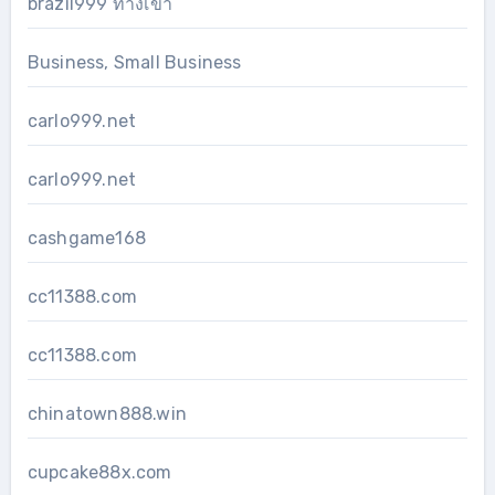
brazil999 ทางเข้า
Business, Small Business
carlo999.net
carlo999.net
cashgame168
cc11388.com
cc11388.com
chinatown888.win
cupcake88x.com