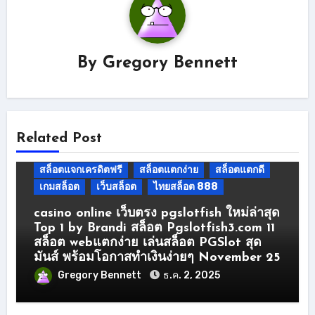
ฟลูสล็อตพีจี
สล็อต
สล็อต pg
สล็อต pg เว็บตรง แตกหนัก
สล็อต168
สล็อต456
สล็อต666
สล็อต777
สล็อต888
สล็อต918
สล็อต918kiss
สล็อต99
สล็อตpg
สล็อตxo
By
Gregory Bennett
สล็อตxoเว็บตรง
สล็อตพุซซี่
สล็อตยอดนิยม
สล็อตออนไลน์
สล็อตออโต้
สล็อตเครดิตฟรี
pg สล็อต
pgสล็อต
ทดลองเล่นสล็อต
สล็อตเว็บตรง
สล็อตเว็บตรง 168
ทดลองเล่นสล็อต pg
ทดลองเล่นสล็อต pg
สล็อตเว็บตรง789
สล็อตเว็บตรง789
ทดลองเล่นสล็อต PG เว็บตรง
ปั่นสล็อต
พีจีสล็อต
สล็อตเว็บตรงไม่ผ่านเอเย่นต์
Related Post
ฟลูสล็อตพีจี
สล็อต
สล็อต pg
สล็อตเว็บตรงไม่ผ่านเอเย่นต์
สล็อตเเครดิตฟรี
สล็อต pg เว็บตรง แตกหนัก
สล็อต168
สล็อต456
สล็อตแจกเครดิตฟรี
สล็อตแตกง่าย
สล็อตแตกดี
สล็อต666
สล็อต777
สล็อต888
สล็อต918
เกมสล็อต
เว็บสล็อต
ไทยสล็อต 888
สล็อต918kiss
สล็อต99
สล็อตpg
สล็อตxo
casino online เว็บตรง pgslotfish ใหม่ล่าสุด
สล็อตxoเว็บตรง
สล็อตพุซซี่
สล็อตยอดนิยม
Top 1 by Brandi สล็อต Pgslotfish3.com 11
สล็อตออนไลน์
สล็อตออโต้
สล็อตเครดิตฟรี
สล็อต webแตกง่าย เล่นสล็อต PGSlot สุด
สล็อตเว็บตรง
สล็อตเว็บตรง 168
มันส์ พร้อมโอกาสทำเงินง่ายๆ November 25
สล็อตเว็บตรง789
สล็อตเว็บตรง789
Gregory Bennett
ธ.ค. 2, 2025
pg สล็อต
pgสล็อต
ทดลองเล่นสล็อต
สล็อตเว็บตรงไม่ผ่านเอเย่นต์
ทดลองเล่นสล็อต pg
ทดลองเล่นสล็อต pg
สล็อตเว็บตรงไม่ผ่านเอเย่นต์
สล็อตแจกเครดิตฟรี
ทดลองเล่นสล็อต PG เว็บตรง
ปั่นสล็อต
พีจีสล็อต